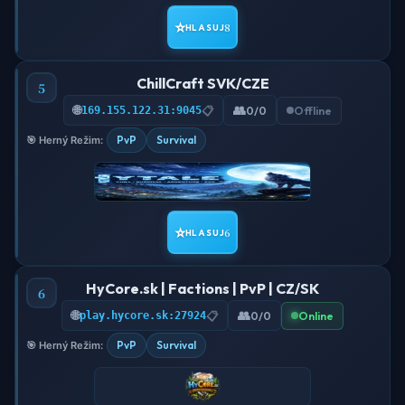
⭐
8
HLASUJ
ChillCraft SVK/CZE
5
🌐
👥
169.155.122.31:9045
📋
0/0
Offline
PvP
Survival
🎯 Herný Režim:
⭐
6
HLASUJ
HyCore.sk | Factions | PvP | CZ/SK
6
🌐
👥
play.hycore.sk:27924
📋
0/0
Online
PvP
Survival
🎯 Herný Režim: