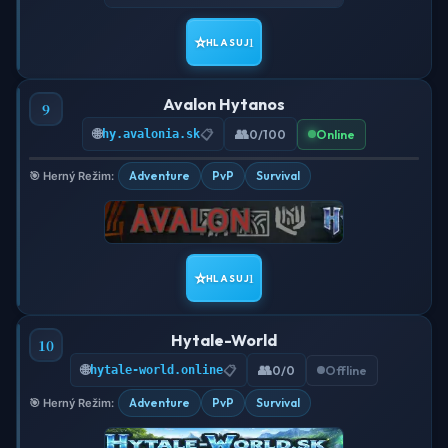
⭐
1
HLASUJ
Avalon Hytanos
9
🌐
👥
hy.avalonia.sk
📋
0/100
Online
Adventure
PvP
Survival
🎯 Herný Režim:
⭐
1
HLASUJ
Hytale-World
10
🌐
👥
hytale-world.online
📋
0/0
Offline
Adventure
PvP
Survival
🎯 Herný Režim: