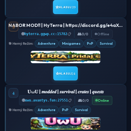
⭐
39
HLASUJ
NABOR MOD!! | HyTerra | https://discord.gg/e4aXSb7mRG
3
🌐
👥
hyterra.ggwp.cc:15782
📋
0/0
Offline
Adventure
Minigames
PvP
Survival
🎯 Herný Režim:
⭐
24
HLASUJ
𝐔ω𝐔 | 𝒎𝒐𝒅𝒅𝒆𝒅 | 𝒔𝒖𝒓𝒗𝒊𝒗𝒂𝒍 | 𝒄𝒓𝒂𝒕𝒆𝒔 | 𝒒𝒖𝒆𝒔𝒕𝒔
4
🌐
👥
uwu.avantys.fun:27551
📋
0/0
Online
Adventure
PvP
Survival
🎯 Herný Režim: