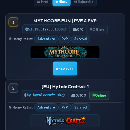
👥 Hráči
⭐ Hlasy
🆕 Najnovšie
MYTHCORE.FUN | PVE & PVP
1
🌐
👥
51.195.127.5:1050
📋
0/0
Offline
Adventure
PvP
Survival
🎯 Herný Režim:
⭐
41
HLASUJ
[EU] HytaleCraft.sk 1
2
🌐
👥
hy.hytalecraft.sk
📋
0/100
Online
Adventure
PvP
Survival
🎯 Herný Režim: