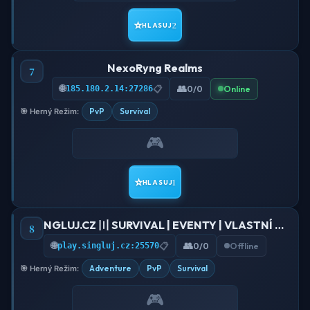
⭐
2
HLASUJ
NexoRyng Realms
7
🌐
👥
185.180.2.14:27286
📋
0/0
Online
PvP
Survival
🎯 Herný Režim:
🎮
⭐
1
HLASUJ
〣 SINGLUJ.CZ 〣 SURVIVAL | EVENTY | VLASTNÍ MÓDY
8
🌐
👥
play.singluj.cz:25570
📋
0/0
Offline
Adventure
PvP
Survival
🎯 Herný Režim:
🎮