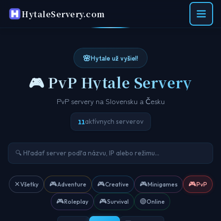
HytaleServery.com
🌸
Hytale už vyšiel!
🎮 PvP Hytale Servery
PvP servery na Slovensku a Česku
aktívnych serverov
11
✕
🎮
🎮
🎮
🎮
Všetky
Adventure
Creative
Minigames
PvP
🎮
🎮
🟢
Roleplay
Survival
Online